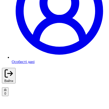
Особисті дані
Вийти
0