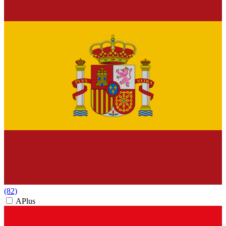
(82)
APlus