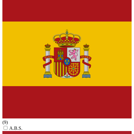
(9)
A.B.S.