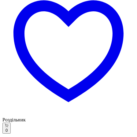
Роздільник
0