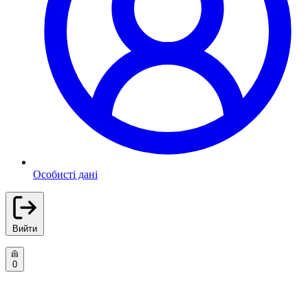
Особисті дані
Вийти
0