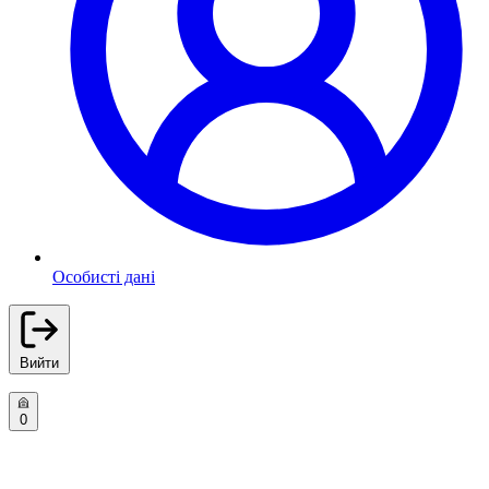
Особисті дані
Вийти
0