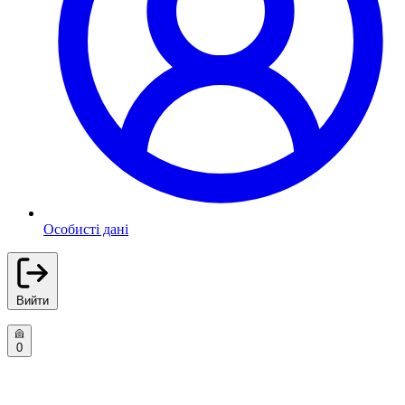
Особисті дані
Вийти
0