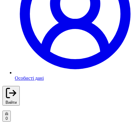
Особисті дані
Вийти
0