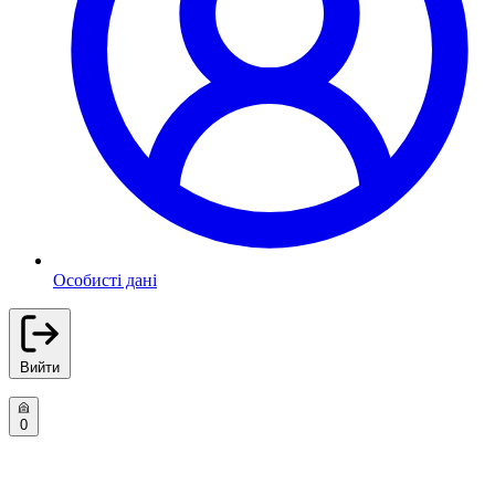
Особисті дані
Вийти
0