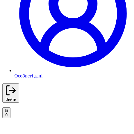
Особисті дані
Вийти
0