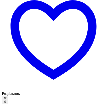
Роздільник
0