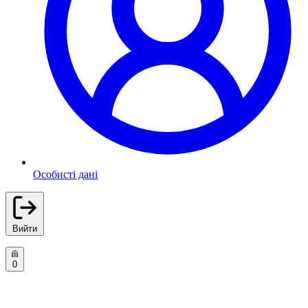
Особисті дані
Вийти
0