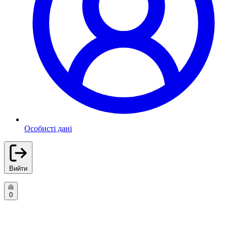
Особисті дані
Вийти
0