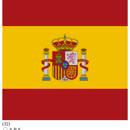
(32)
A.B.S.