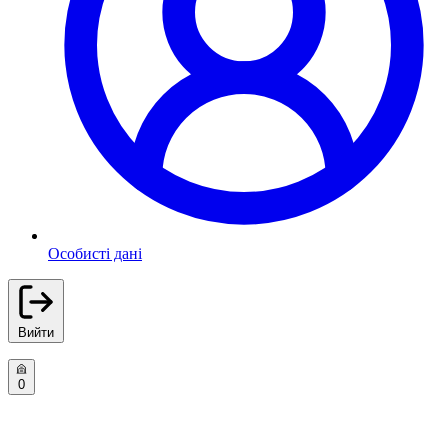
Особисті дані
Вийти
0