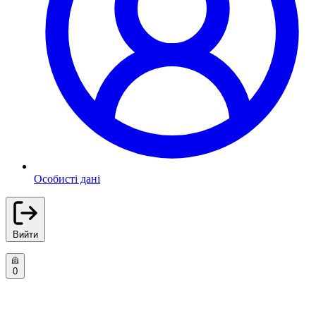
Особисті дані
Вийти
0