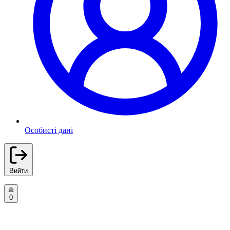
Особисті дані
Вийти
0