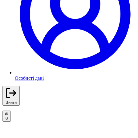
Особисті дані
Вийти
0