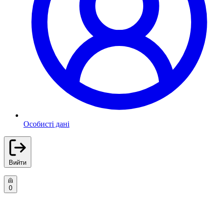
Особисті дані
Вийти
0