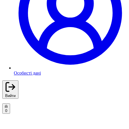
Особисті дані
Вийти
0