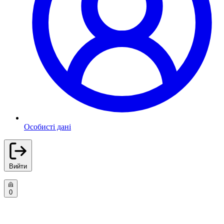
Особисті дані
Вийти
0