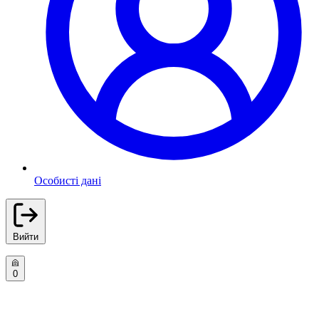
Особисті дані
Вийти
0