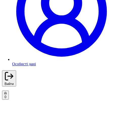
Особисті дані
Вийти
0