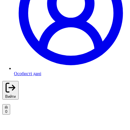
Особисті дані
Вийти
0