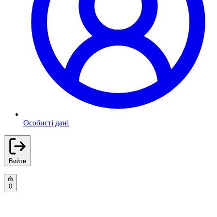
Особисті дані
Вийти
0