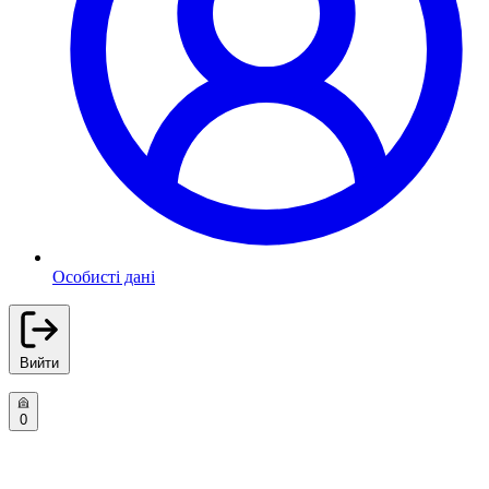
Особисті дані
Вийти
0