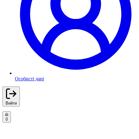
Особисті дані
Вийти
0