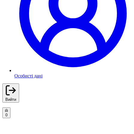
Особисті дані
Вийти
0