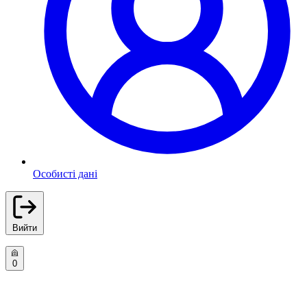
Особисті дані
Вийти
0