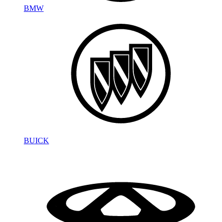
BMW
BUICK