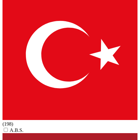
(198)
A.B.S.