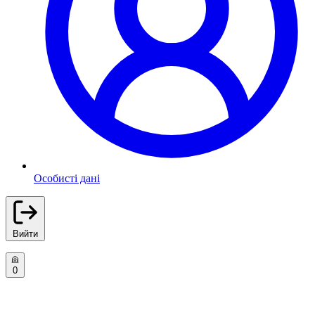
Особисті дані
Вийти
0