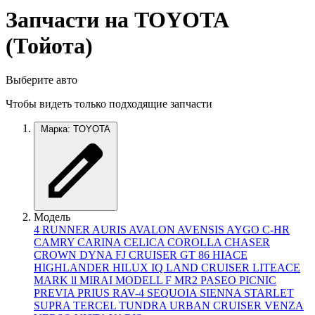
Запчасти на TOYOTA
(Тойота)
Выберите авто
Чтобы видеть только подходящие запчасти
Марка: TOYOTA
Модель
4 RUNNER
AURIS
AVALON
AVENSIS
AYGO
C-HR
CAMRY
CARINA
CELICA
COROLLA
CHASER
CROWN
DYNA
FJ CRUISER
GT 86
HIACE
HIGHLANDER
HILUX
IQ
LAND CRUISER
LITEACE
MARK ll
MIRAI
MODELL F
MR2
PASEO
PICNIC
PREVIA
PRIUS
RAV-4
SEQUOIA
SIENNA
STARLET
SUPRA
TERCEL
TUNDRA
URBAN CRUISER
VENZA