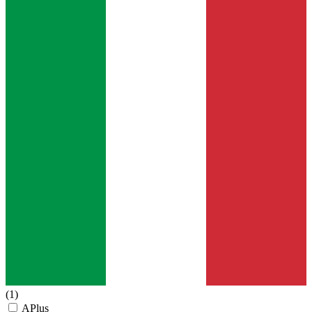
(1)
APlus