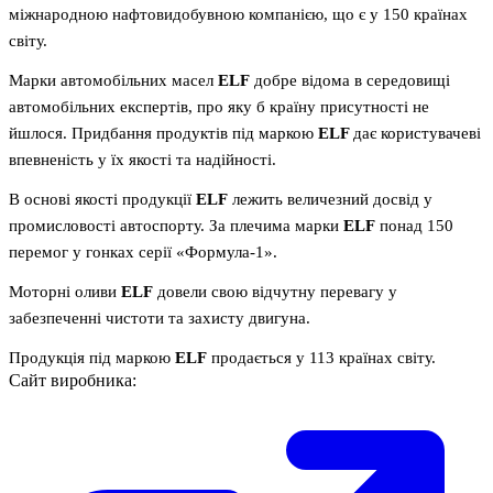
міжнародною нафтовидобувною компанією, що є у 150 країнах
світу.
Марки автомобільних масел
ELF
добре відома в середовищі
автомобільних експертів, про яку б країну присутності не
йшлося. Придбання продуктів під маркою
ELF
дає користувачеві
впевненість у їх якості та надійності.
В основі якості продукції
ELF
лежить величезний досвід у
промисловості автоспорту. За плечима марки
ELF
понад 150
перемог у гонках серії «Формула-1».
Моторні оливи
ELF
довели свою відчутну перевагу у
забезпеченні чистоти та захисту двигуна.
Продукція під маркою
ELF
продається у 113 країнах світу.
Сайт виробника: