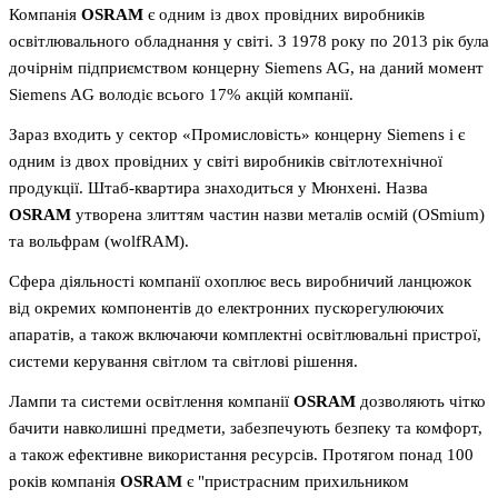
Компанія
OSRAM
є одним із двох провідних виробників
освітлювального обладнання у світі. З 1978 року по 2013 рік була
дочірнім підприємством концерну Siemens AG, на даний момент
Siemens AG володіє всього 17% акцій компанії.
Зараз входить у сектор «Промисловість» концерну Siemens і є
одним із двох провідних у світі виробників світлотехнічної
продукції. Штаб-квартира знаходиться у Мюнхені. Назва
OSRAM
утворена злиттям частин назви металів осмій (OSmium)
та вольфрам (wolfRAM).
Сфера діяльності компанії охоплює весь виробничий ланцюжок
від окремих компонентів до електронних пускорегулюючих
апаратів, а також включаючи комплектні освітлювальні пристрої,
системи керування світлом та світлові рішення.
Лампи та системи освітлення компанії
OSRAM
дозволяють чітко
бачити навколишні предмети, забезпечують безпеку та комфорт,
а також ефективне використання ресурсів. Протягом понад 100
років компанія
OSRAM
є "пристрасним прихильником