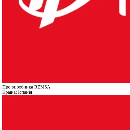
Про виробника REMSA
Країна:
Іспанія