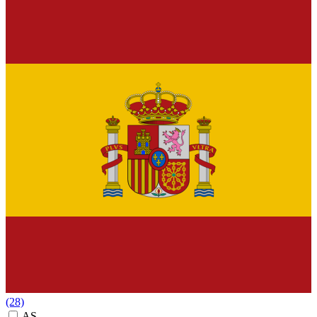
(28)
AS