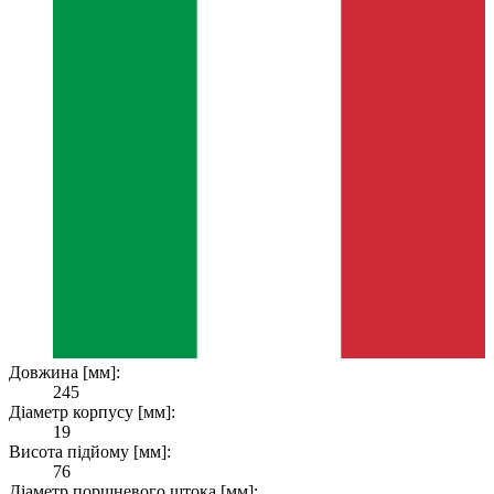
Довжина [мм]:
245
Діаметр корпусу [мм]:
19
Висота підйому [мм]:
76
Діаметр поршневого штока [мм]: