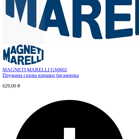
MAGNETI MARELLI GS0602
Пружина газова кришки багажника
629,00 ₴