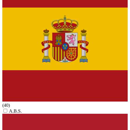
(40)
A.B.S.