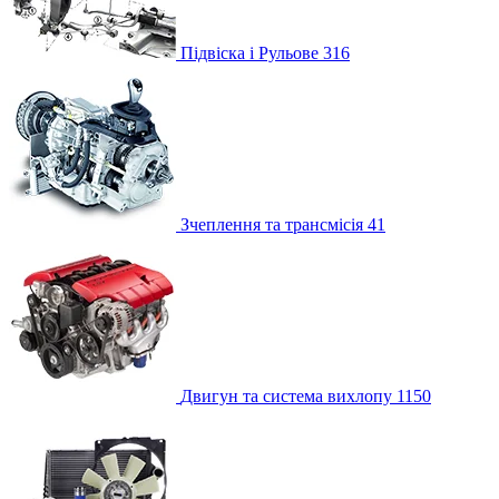
Підвіска і Рульове
316
Зчеплення та трансмісія
41
Двигун та система вихлопу
1150