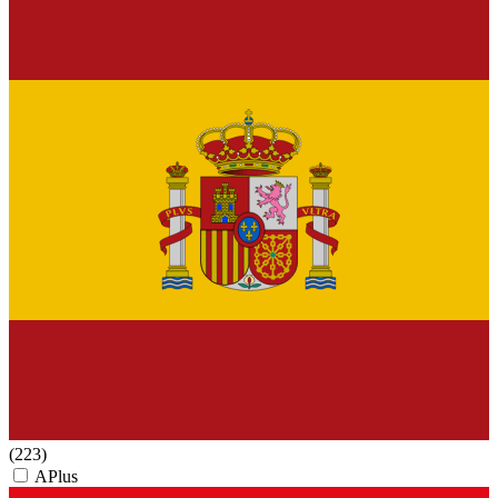
(223)
APlus