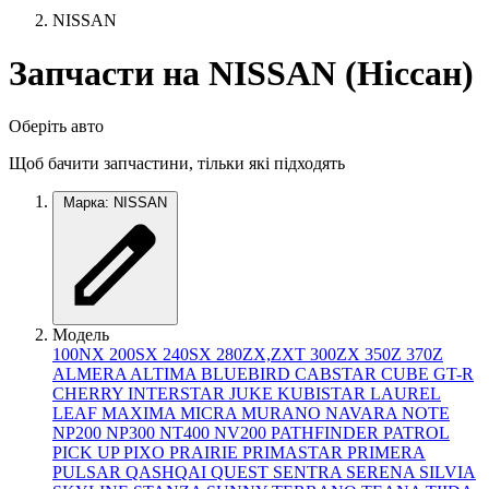
NISSAN
Запчасти на NISSAN (Нiссан)
Оберіть авто
Щоб бачити запчастини, тільки які підходять
Марка: NISSAN
Модель
100NX
200SX
240SX
280ZX,ZXT
300ZX
350Z
370Z
ALMERA
ALTIMA
BLUEBIRD
CABSTAR
CUBE
GT-R
CHERRY
INTERSTAR
JUKE
KUBISTAR
LAUREL
LEAF
MAXIMA
MICRA
MURANO
NAVARA
NOTE
NP200
NP300
NT400
NV200
PATHFINDER
PATROL
PICK UP
PIXO
PRAIRIE
PRIMASTAR
PRIMERA
PULSAR
QASHQAI
QUEST
SENTRA
SERENA
SILVIA