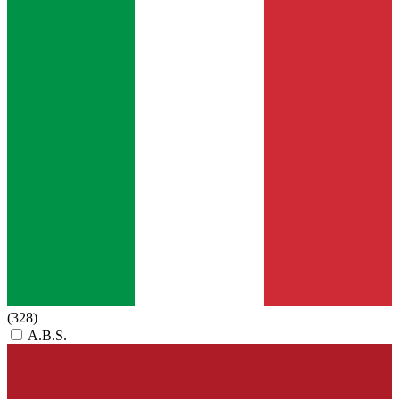
(328)
A.B.S.