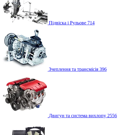
Підвіска і Рульове
714
Зчеплення та трансмісія
396
Двигун та система вихлопу
2556