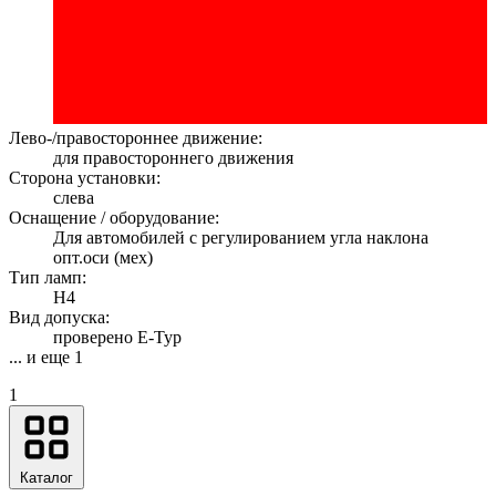
Лево-/правостороннее движение:
для правостороннего движения
Сторона установки:
слева
Оснащение / оборудование:
Для автомобилей с регулированием угла наклона
опт.оси (мех)
Тип ламп:
H4
Вид допуска:
проверено E-Typ
... и еще 1
1
Каталог