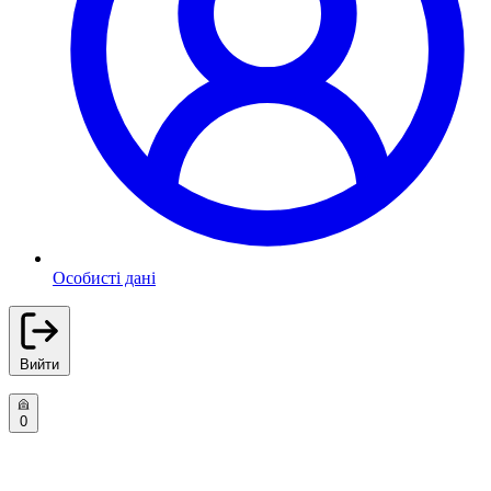
Особисті дані
Вийти
0