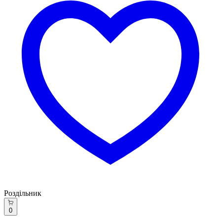
Роздільник
0