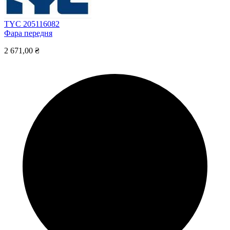
TYC 205116082
Фара передня
2 671,00 ₴