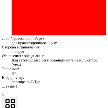
Ліво-/правосторонній рух:
для правостороннього руху
Сторона встановлення:
ліворуч
Оснащення / обладнання:
Для автомобілів з регулюванням кута нахилу опт.осі
(мех.)
Тип ламп:
H4
Вид допуску:
перевірено E-Typ
... та ще 1
1