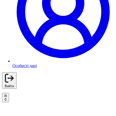
Особисті дані
Вийти
0