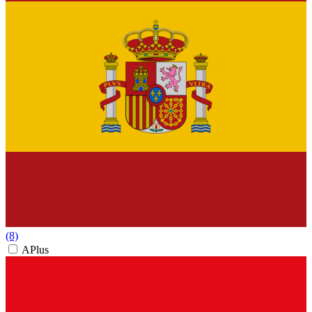
(8)
APlus